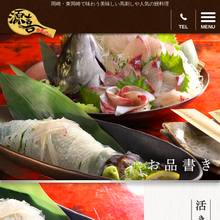
岡崎・東岡崎で味わう美味しい馬刺しや人気の鰻料理
TEL
MENU