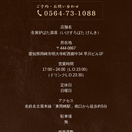
店舗名
生簀炉ばた源喜（いけすろばた げんき）
所在地
〒444-0867
愛知県岡崎市明大寺町西郷中34 早川ビル1F
営業時間
17:00～24:00（L.O.23:00）
（ドリンクL.O.23:30）
定休日
日曜日
アクセス
名鉄名古屋本線「東岡崎駅」南口から徒歩約5分
駐車場
無
総座席数