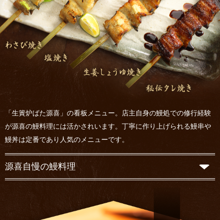
「生簀炉ばた源喜」の看板メニュー。店主自身の鰻処での修行経験
が源喜の鰻料理には活かされいます。丁寧に作り上げられる鰻串や
鰻丼は定番であり人気のメニューです。
源喜自慢の鰻料理