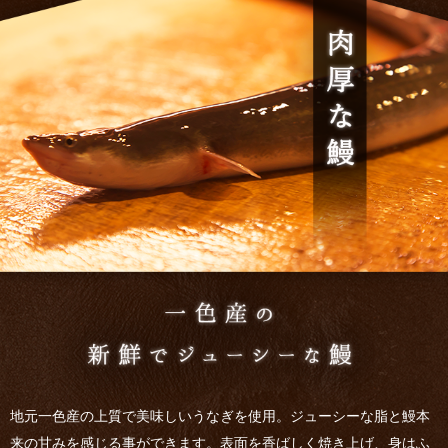
店主の実家はうなぎ和食処「田」。
実家から受け継いだの秘伝のタレと、鰻処で修行経験のある社長が