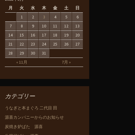
月
火
水
木
金
土
日
1
2
3
4
5
6
7
8
9
10
11
12
13
14
15
16
17
18
19
20
21
22
23
24
25
26
27
28
29
30
31
« 11月
7月 »
カテゴリー
うなぎと本まぐろ 二代目 田
源喜カンパニーからのお知らせ
炭焼き炉ばた 源喜