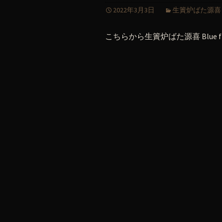
2022年3月3日
生簀炉ばた源喜 Blue 
こちらから生簀炉ばた源喜 Blue fi