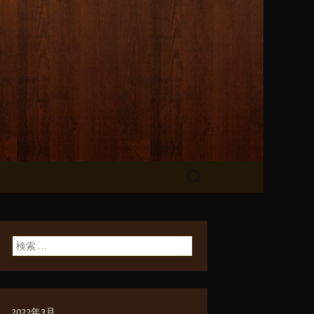
のブログ
検
索:
検索:
2022年3月