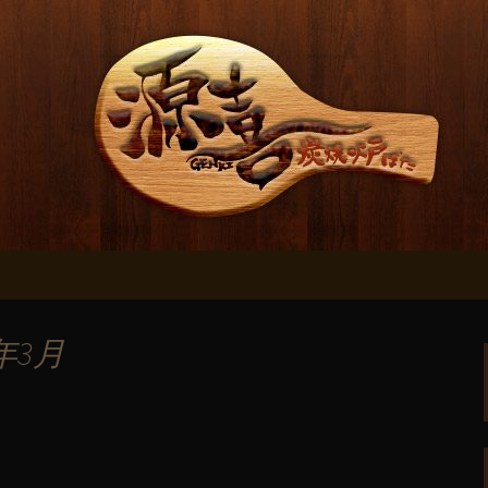
酒屋【源喜】 
年3月